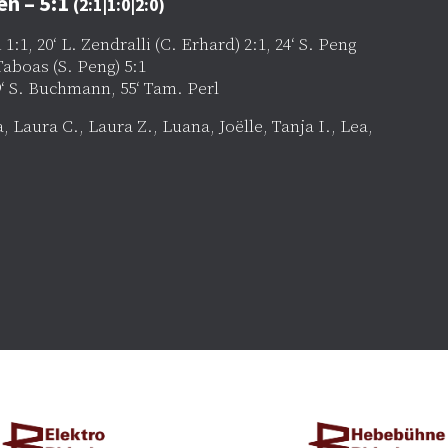
n – 5:1
(2:1|1:0|2:0)
:1, 20‘ L. Zendralli (C. Erhard) 2:1, 24‘ S. Peng
 Taboas (S. Peng) 5:1
9‘ S. Buchmann, 55‘ Tam. Perl
 Laura C., Laura Z., Luana, Joëlle, Tanja I., Lea,