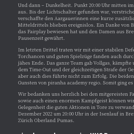
Und dann – Dunkelheit. Punkt 20:00 Uhr mitten im S
aus. Bis der Lichtschalter gefunden war, verstrich
verschaffte den Aargauerinnen eine kurze zusätzli
Mitteldrittels blieben ereignislos. Ein Danke von
das Fairplay bewiesen hat und den Damen aus Brem
Pausenzeit gewährt.
Im letzten Drittel traten wir mit einer stabilen De
Torchancen und guten Spielzüge fanden auch durch
jähes Ende. Das ganze Team gab Vollgas, kämpfte
dem Time-Out und der gleichzeitigen Strafe der G
aber auch dies führte nicht zum Erfolg. Die beiden
Gunsten von piranha academy regio. Somit ging es 
Wir bedanken uns herzlich bei den mitgereisten Fa
sowie auch einen enormen Kampfgeist können wir
Gelegenheit die guten Aktionen in Tore zu verwande
Dezember 2022 um 20:00 Uhr in der Isenlauf in Br
Zürich Oberland Pumas.