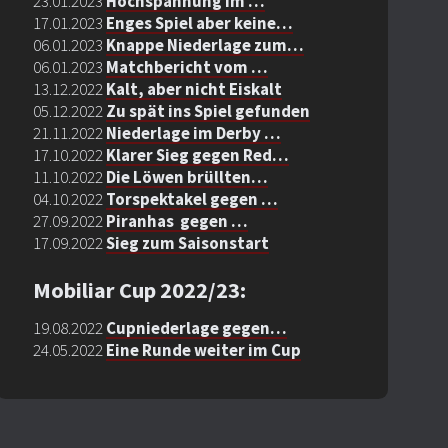
23.01.2023
Hochspannung im …
17.01.2023
Enges Spiel aber keine…
06.01.2023
Knappe Niederlage zum…
06.01.2023
Matchbericht vom …
13.12.2022
Kalt, aber nicht Eiskalt
05.12.2022
Zu spät ins Spiel gefunden
21.11.2022
Niederlage im Derby …
17.10.2022
Klarer Sieg gegen Red…
11.10.2022
Die Löwen brüllten…
04.10.2022
Torspektakel gegen …
27.09.2022
Piranhas gegen …
17.09.2022
Sieg zum Saisonstart
Mobiliar Cup 2022/23:
19.08.2022
Cupniederlage gegen
…
24.05.2022
Eine Runde weiter im Cup