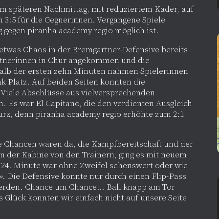
m späteren Nachmittag, mit reduziertem Kader, auf
 3:5 für die Gegnerinnen. Vergangene Spiele
eg gegen piranha academy regio möglich ist.
 etwas Chaos in der Bremgartner-Defensive bereits
rtnerinnen in Chur angekommen und die
alb der ersten zehn Minuten nahmen Spielerinnen
k Platz. Auf beiden Seiten konnten die
 Viele Abschlüsse aus vielversprechenden
en. Es war El Capitano, die den verdienten Ausgleich
 kurz, denn piranha academy regio erhöhte zum 2:1
e Chancen waren da, die Kampfbereitschaft und der
n der Kabine von den Trainern, ging es mit neuem
r 24. Minute war ohne Zweifel sehenswert oder wie
». Die Defensive konnte nur durch einen Flip-Pass
erden. Chance um Chance… Ball knapp am Tor
as Glück konnten wir einfach nicht auf unsere Seite