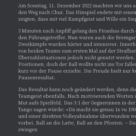
Am Sonntag, 11. Dezember 2022 machten wir uns a
den Weg nach Chur. Das Hinspiel endete mit einem
zeigten, dass mit viel Kampfgeist und Wille ein Si
3 Minuten nach Anpfiff gelang den Piranhas durch
den Führungstreffer. Nun waren auch die Bremga
Zweikämpfe wurden härter und intensiver. Innerh
von beiden Teams zum ersten Mal auf der Strafban
Überzahlsituationen jedoch nicht genutzt werden.
Positionen, doch der Ball wollte nicht ins Tor fall
kurz vor der Pause erzielte. Die Freude hielt nur
Pausenresultat.
Das Resultat kann noch geändert werden, denn di
Teamgeist ebenfalls. Nach motivierenden Worten i
Mut aufs Spielfeld. Das 3:1 der Gegnerinnen in de
Tango sagen würde: «Dä macht sie genau 1x vu 100
und einer direkten Volleyabnahme überwunden w
vorbei, Ball an die Latte, Ball an den Pfosten. – D
zwingen