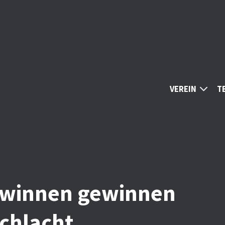
VEREIN
T
öwinnen gewinnen
schlacht