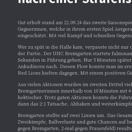
Gut erholt stand am 22.09.24 das zweite Saisonspi
Gegnerinnen, welche in ihrem ersten Spiel Aerger
eingeschätzt. Mit viel Kampf und schnellen Gegena
Wer zu spät in die Halle kam, verpasste nicht nur 
der Partie. Der UHC Bremgarten startete fulmina
Sekunden in Führung gehen. Nur 5 Minuten später
Ankudinova nach. Diesen Flow konnte man im erste
Red Lions hielten dagegen. Mit einem positiven Gef
Aus vielen Aktionen wurden im zweiten Drittel vie
Bremgartnerinnen innerhalb von 10 Minuten mit 4
hektischer. Trotz guten Aktionen konnte die Führu
dann das 2:1 Tatsache. Abhaken und weiterkämpfe
Bremgarten stellte auf zwei Linien um. Das Gesamtb
Zweikämpfe, Ballverluste und gute Chancen auf bei
gegen Bremgarten, 2-mal gegen Frauenfeld) resultie