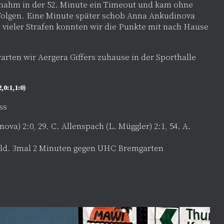
d nahm in der 52. Minute ein Timeout und kam ohne
 Folgen. Eine Minute später schob Anna Ankudinova
z vieler Strafen konnten wir die Punkte mit nach Hause
.
rten wir Aergera Giffers zuhause in der Sporthalle
2,0:1,1:0)
ss
ova) 2:0, 29. C. Allenspach (L. Müggler) 2:1, 54. A.
eld. 3mal 2 Minuten gegen UHC Bremgarten