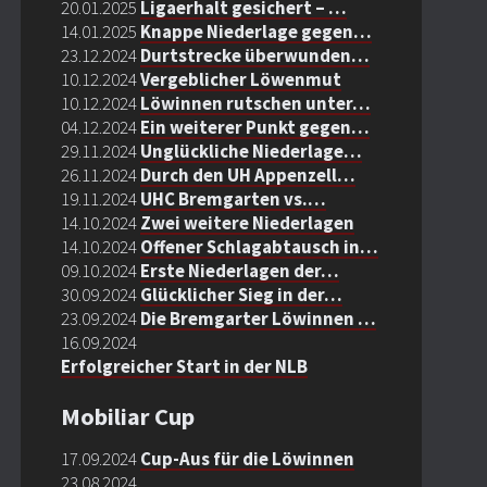
20.01.2025
Ligaerhalt gesichert – …
14.01.2025
Knappe Niederlage gegen…
23.12.2024
Durtstrecke überwunden…
10.12.2024
Vergeblicher Löwenmut
10.12.2024
Löwinnen rutschen unter…
04.12.2024
Ein weiterer Punkt gegen…
29.11.2024
Unglückliche Niederlage…
26.11.2024
Durch den UH Appenzell…
19.11.2024
UHC Bremgarten vs.…
14.10.2024
Zwei weitere Niederlagen
14.10.2024
Offener Schlagabtausch in…
09.10.2024
Erste Niederlagen der…
30.09.2024
Glücklicher Sieg in der…
23.09.2024
Die Bremgarter Löwinnen …
16.09.2024
Erfolgreicher Start in der NLB
Mobiliar Cup
17.09.2024
Cup-Aus für die Löwinnen
23.08.2024