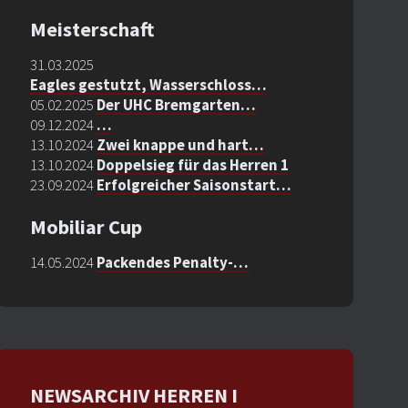
Meisterschaft
31.03.2025
Eagles gestutzt, Wasserschloss…
05.02.2025
Der UHC Bremgarten…
09.12.2024
…
13.10.2024
Zwei knappe und hart…
13.10.2024
Doppelsieg für das Herren 1
23.09.2024
Erfolgreicher Saisonstart…
Mobiliar Cup
14.05.2024
Packendes Penalty-…
NEWSARCHIV HERREN I