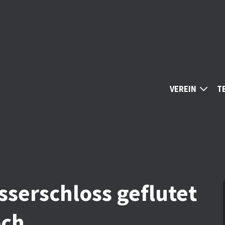
VEREIN
T
sserschloss geflutet
och