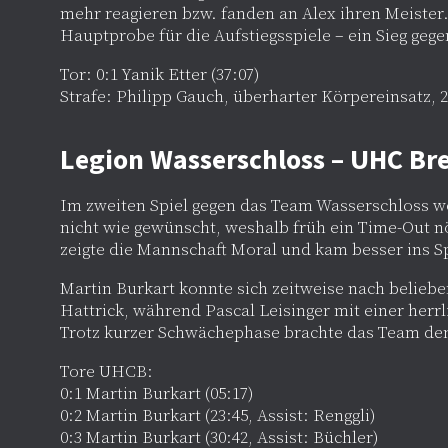
mehr reagieren bzw. fanden an Alex ihren Meiste
Hauptprobe für die Aufstiegsspiele – ein Sieg ge
Tor: 0:1 Yanik Etter (37:07)
Strafe: Philipp Gauch, überharter Körpereinsatz, 2
Legion Wasserschloss – UHC Br
Im zweiten Spiel gegen das Team Wasserschloss wol
nicht wie gewünscht, weshalb früh ein Time-Out 
zeigte die Mannschaft Moral und kam besser ins Sp
Martin Burkart konnte sich zeitweise nach belieben
Hattrick, während Pascal Leisinger mit einer herrl
Trotz kurzer Schwächephase brachte das Team den
Tore UHCB:
0:1 Martin Burkart (05:17)
0:2 Martin Burkart (23:45, Assist: Renggli)
0:3 Martin Burkart (30:42, Assist: Büchler)