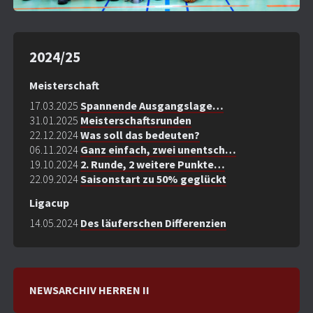
2024/25
Meisterschaft
17.03.2025
Spannende Ausgangslage…
31.01.2025
Meisterschaftsrunden
22.12.2024
Was soll das bedeuten?
06.11.2024
Ganz einfach, zwei unentsch…
19.10.2024
2. Runde, 2 weitere Punkte…
22.09.2024
Saisonstart zu 50% geglückt
Ligacup
14.05.2024
Des läuferschen Differenzien
NEWSARCHIV HERREN II