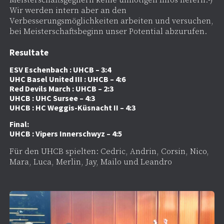
Meisterschaftsgegnern keine unnötigen Infos liefern:-)
Wir werden intern aber an den
Verbesserungsmöglichkeiten arbeiten und versuchen,
bei Meisterschaftsbeginn unser Potential abzurufen.
Resultate
ESV Eschenbach : UHCB – 3:4
UHC Basel United III : UHCB – 4:6
Red Devils March : UHCB – 2:3
UHCB : UHC Sursee – 4:3
UHCB : HC Weggis-Küsnacht II – 4:3
Final:
UHCB : Vipers Innerschwyz – 4:5
Für den UHCB spielten: Cedric, Andrin, Corsin, Nico,
Mara, Luca, Merlin, Jay, Mailo und Leandro