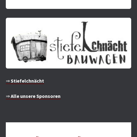
⇒
Stiefelchnächt
⇒
Alle unsere Sponsoren