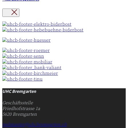
UHC Bremgarten
Geschäftsstelle
Friedhofstrasse 1a
5620 Bremgarten
webmaster@uhcbremgarten.ch